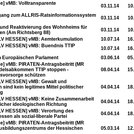
] vMB: Volltransparente
03.11.14
10
ugang zum ALLRIS-Ratsinformationssystem
03.11.14
10
 und Reaktivierung des Wohnheims für
03.11.14
10
ien (Am Richtsberg 88)
LV HESSEN] vMB: Aemterkumulation
10.07.14
16
LV HESSEN] vMB: Buendnis TTIP
10.07.14
16
m Europäischen Parlament
03.06.14
05
] vMB: PIRATEN-Antragsbeitritt (MR
ndelsabkommen TTIP stoppen -
08.04.14
15
svorsorge schützen
LV HESSEN] vMB: Gewalt und
ind kein legitimes Mittel politischer
04.04.14
18
ng
LV HESSEN] vMB: Keine Zusammenarbeit
04.04.14
18
licher ideologischen Richtung
LV HESSEN] vMB: Verortung des
04.04.14
18
en als sozial-liberale Partei
] vMB: PIRATEN-Antragsbeitritt (MR
 Ausbildungszentrums der Hessischen
05.03.14
12