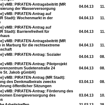
] vMB: PIRATEN-Antragsbeitritt (MR
04.04.13
11
atisierung der Wasserversorgung
e] vMB: PIRATEN-Antrag auf
R Stadt): Wochenmarkt in der
04.04.13
11
e
e] vMB: PIRATEN-Antrag auf
 Stadt): Barrierefreiheit für
04.04.13
11
ehaus
] vMB: PIRATEN-Antragsbeitritt (MR
 in Marburg für die rechtsextreme
04.04.13
11
schaft
e] vMB: PIRATEN-Antrag: Sozialer
04.04.13
08
] vMB: PIRATEN-Antrag: Pilotprojekt
iorenzentrum Sudetenstraße 24
04.04.13
08
lfe St. Jakob gGmbH)
e] vMB: PIRATEN-Antrag (MR Stadt):
ung des Denkmalbeirats zwecks
03.04.13
08
ührung öffentlicher Sitzungen
e] vMB: PIRATEN-Antrag: Förderung des
tonomen Energieversorgung des
03.04.13
10
ns
he Arbeitstreffen
21.03.13
28