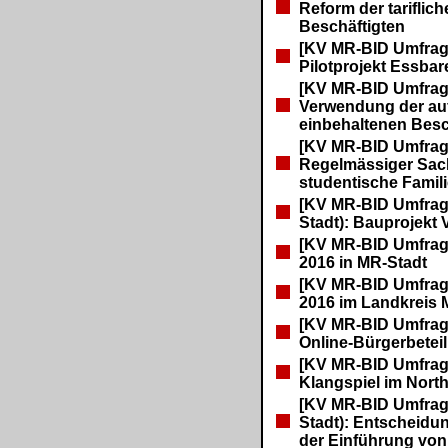
Reform der tariflic
Beschäftigten
[KV MR-BID Umfrag
Pilotprojekt Essbar
[KV MR-BID Umfrag
Verwendung der auf
einbehaltenen Besc
[KV MR-BID Umfrag
Regelmässiger Sac
studentische Famil
[KV MR-BID Umfrage
Stadt): Bauprojekt 
[KV MR-BID Umfrag
2016 in MR-Stadt
[KV MR-BID Umfrag
2016 im Landkreis
[KV MR-BID Umfrag
Online-Bürgerbetei
[KV MR-BID Umfrag
Klangspiel im Nort
[KV MR-BID Umfrage
Stadt): Entscheid
der Einführung vo