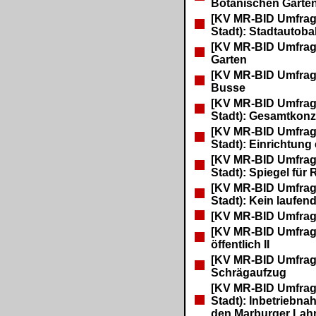
Botanischen Garte
[KV MR-BID Umfrage
Stadt): Stadtautob
[KV MR-BID Umfrag
Garten
[KV MR-BID Umfrage
Busse
[KV MR-BID Umfrage
Stadt): Gesamtkonz
[KV MR-BID Umfrage
Stadt): Einrichtun
[KV MR-BID Umfrage
Stadt): Spiegel für
[KV MR-BID Umfrage
Stadt): Kein laufe
[KV MR-BID Umfrag
[KV MR-BID Umfrag
öffentlich II
[KV MR-BID Umfrag
Schrägaufzug
[KV MR-BID Umfrage
Stadt): Inbetriebna
den Marburger Lah