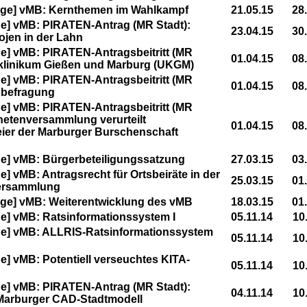
ge] vMB: Kernthemen im Wahlkampf
21.05.15
28
e] vMB: PIRATEN-Antrag (MR Stadt):
23.04.15
30
ojen in der Lahn
] vMB: PIRATEN-Antragsbeitritt (MR
01.04.15
08
tsklinikum Gießen und Marburg (UKGM)
] vMB: PIRATEN-Antragsbeitritt (MR
01.04.15
08
nbefragung
] vMB: PIRATEN-Antragsbeitritt (MR
dnetenversammlung verurteilt
01.04.15
08
ier der Marburger Burschenschaft
e] vMB: Bürgerbeteiligungssatzung
27.03.15
03
 vMB: Antragsrecht für Ortsbeiräte in der
25.03.15
01
versammlung
e] vMB: Weiterentwicklung des vMB
18.03.15
01
] vMB: Ratsinformationssystem I
05.11.14
10
e] vMB: ALLRIS-Ratsinformationssystem
05.11.14
10
] vMB: Potentiell verseuchtes KITA-
05.11.14
10
e] vMB: PIRATEN-Antrag (MR Stadt):
04.11.14
10
s Marburger CAD-Stadtmodell