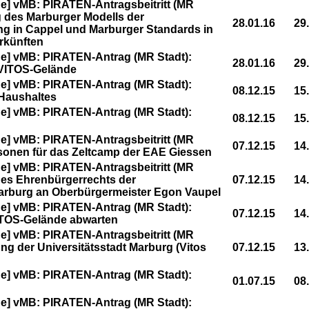
] vMB: PIRATEN-Antragsbeitritt (MR
g des Marburger Modells der
28.01.16
29
ng in Cappel und Marburger Standards in
rkünften
e] vMB: PIRATEN-Antrag (MR Stadt):
28.01.16
29
 VITOS-Gelände
e] vMB: PIRATEN-Antrag (MR Stadt):
08.12.15
15
 Haushaltes
e] vMB: PIRATEN-Antrag (MR Stadt):
08.12.15
15
] vMB: PIRATEN-Antragsbeitritt (MR
07.12.15
14
sonen für das Zeltcamp der EAE Giessen
] vMB: PIRATEN-Antragsbeitritt (MR
 des Ehrenbürgerrechts der
07.12.15
14
Marburg an Oberbürgermeister Egon Vaupel
e] vMB: PIRATEN-Antrag (MR Stadt):
07.12.15
14
TOS-Gelände abwarten
] vMB: PIRATEN-Antragsbeitritt (MR
ung der Universitätsstadt Marburg (Vitos
07.12.15
13
e] vMB: PIRATEN-Antrag (MR Stadt):
01.07.15
08
e] vMB: PIRATEN-Antrag (MR Stadt):