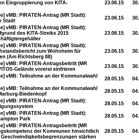
hen Eingruppierung von KITA-
23.06.15
30
e] vMB: PIRATEN-Antrag (MR Stadt):
23.06.15
30
e Stadt
e] vMB: PIRATEN-Antrag (MR Stadt):
grund des KITA-Streiks 2015
23.06.15
30
häftigtengehälter
e] vMB: PIRATEN-Antrag (MR Stadt):
hstandsbericht zum Wohnheim für
23.06.15
30
ien (Am Richtsberg 88)
] vMB: PIRATEN-Antragsbeitritt (MR
23.06.15
30
VITOS-Gelände vorerst einfrieren
e] vMB: Teilnahme an der Kommunalwahl
28.05.15
04
e] vMB: Teilnahme an der Kommunalwahl
28.05.15
04
 Marburg-Biedenkopf
e] vMB: PIRATEN-Antrag (MR Stadt):
28.05.15
04
ligungssystem
e] vMB: PIRATEN-Antrag (MR Stadt):
28.05.15
04
hampton Park
] vMB: PIRATEN-Antragsbeitritt (MR
ungskompetenz der Kommunen hinsichtlich
28.05.15
04
n Geschwindigkeitsbegrenzungen stärken