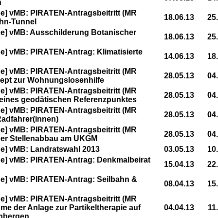
n
] vMB: PIRATEN-Antragsbeitritt (MR
18.06.13
25
ahn-Tunnel
e] vMB: Ausschilderung Botanischer
18.06.13
25
] vMB: PIRATEN-Antrag: Klimatisierte
14.06.13
18
] vMB: PIRATEN-Antragsbeitritt (MR
28.05.13
04
ept zur Wohnungslosenhilfe
] vMB: PIRATEN-Antragsbeitritt (MR
28.05.13
04
g eines geodätischen Referenzpunktes
] vMB: PIRATEN-Antragsbeitritt (MR
28.05.13
04
 Radfahrer(innen)
] vMB: PIRATEN-Antragsbeitritt (MR
28.05.13
04
nder Stellenabbau am UKGM
e] vMB: Landratswahl 2013
03.05.13
10
e] vMB: PIRATEN-Antrag: Denkmalbeirat
15.04.13
22
e] vMB: PIRATEN-Antrag: Seilbahn &
08.04.13
15
] vMB: PIRATEN-Antragsbeitritt (MR
hme der Anlage zur Partikeltherapie auf
04.04.13
11
nbergen