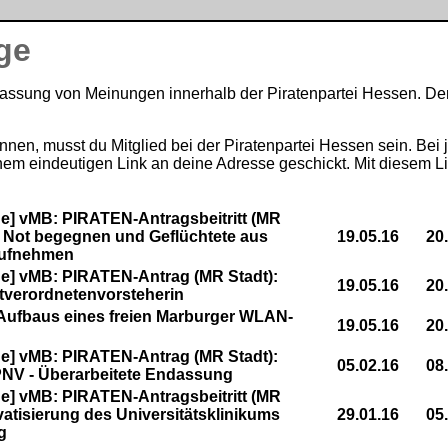
ge
rfassung von Meinungen innerhalb der Piratenpartei Hessen. 
nen, musst du Mitglied bei der Piratenpartei Hessen sein. Bei
einem eindeutigen Link an deine Adresse geschickt. Mit diesem 
] vMB: PIRATEN-Antragsbeitritt (MR
r Not begegnen und Geflüchtete aus
19.05.16
20
aufnehmen
e] vMB: PIRATEN-Antrag (MR Stadt):
19.05.16
20
dtverordnetenvorsteherin
Aufbaus eines freien Marburger WLAN-
19.05.16
20
e] vMB: PIRATEN-Antrag (MR Stadt):
05.02.16
08
PNV - Überarbeitete Endassung
] vMB: PIRATEN-Antragsbeitritt (MR
ivatisierung des Universitätsklinikums
29.01.16
05
g