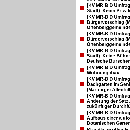
[KV MR-BID Umfrage
Stadt): Keine Priv
[KV MR-BID Umfrag
Bürgervorschlag (M
Ortenberggemeind
[KV MR-BID Umfrag
Bürgervorschlag (MR
Ortenberggemeind
[KV MR-BID Umfrage
Stadt): Keine Bühne
Deutsche Burschen
[KV MR-BID Umfrag
Wohnungsbau
[KV MR-BID Umfrage
Dachgarten im Sen
(Marburger Altenhi
[KV MR-BID Umfrag
Änderung der Satz
zukünftiger Durchf
[KV MR-BID Umfrag
Aufbaus einer a u
Botanischen Garte
Monatliche öffentlic