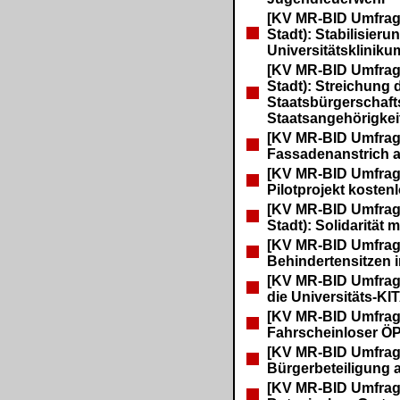
[KV MR-BID Umfrage
Stadt): Stabilisie
Universitätskliniku
[KV MR-BID Umfrage
Stadt): Streichung 
Staatsbürgerschaft
Staatsangehörigkei
[KV MR-BID Umfrag
Fassadenanstrich a
[KV MR-BID Umfrag
Pilotprojekt koste
[KV MR-BID Umfrage
Stadt): Solidarität
[KV MR-BID Umfrag
Behindertensitzen 
[KV MR-BID Umfrage
die Universitäts-KI
[KV MR-BID Umfrag
Fahrscheinloser Ö
[KV MR-BID Umfrag
Bürgerbeteiligung
[KV MR-BID Umfrag