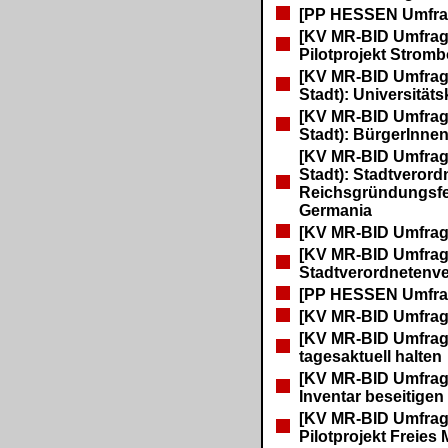
[PP HESSEN Umfra
[KV MR-BID Umfrag
Pilotprojekt Stromb
[KV MR-BID Umfrage
Stadt): Universitä
[KV MR-BID Umfrage
Stadt): BürgerInne
[KV MR-BID Umfrage
Stadt): Stadtveror
Reichsgründungsfe
Germania
[KV MR-BID Umfrag
[KV MR-BID Umfrage]
Stadtverordneten
[PP HESSEN Umfrag
[KV MR-BID Umfrage
[KV MR-BID Umfrag
tagesaktuell halten
[KV MR-BID Umfrage
Inventar beseitigen
[KV MR-BID Umfrag
Pilotprojekt Freie