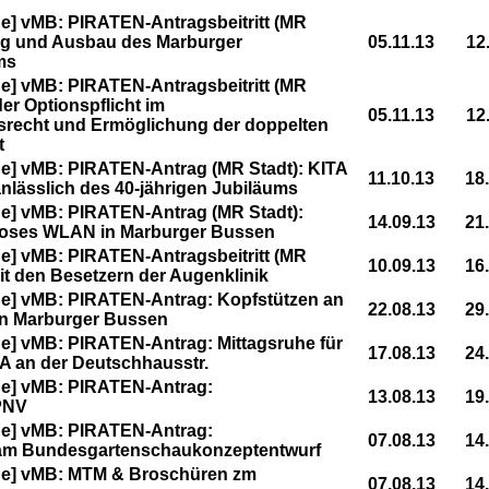
] vMB: PIRATEN-Antragsbeitritt (MR
rung und Ausbau des Marburger
05.11.13
12
ms
] vMB: PIRATEN-Antragsbeitritt (MR
der Optionspflicht im
05.11.13
12
srecht und Ermöglichung der doppelten
t
e] vMB: PIRATEN-Antrag (MR Stadt): KITA
11.10.13
18
nlässlich des 40-jährigen Jubiläums
e] vMB: PIRATEN-Antrag (MR Stadt):
14.09.13
21
nloses WLAN in Marburger Bussen
] vMB: PIRATEN-Antragsbeitritt (MR
10.09.13
16
 mit den Besetzern der Augenklinik
e] vMB: PIRATEN-Antrag: Kopfstützen an
22.08.13
29
in Marburger Bussen
] vMB: PIRATEN-Antrag: Mittagsruhe für
17.08.13
24
TA an der Deutschhausstr.
e] vMB: PIRATEN-Antrag:
13.08.13
19
PNV
e] vMB: PIRATEN-Antrag:
07.08.13
14
 am Bundesgartenschaukonzeptentwurf
e] vMB: MTM & Broschüren zm
07.08.13
14