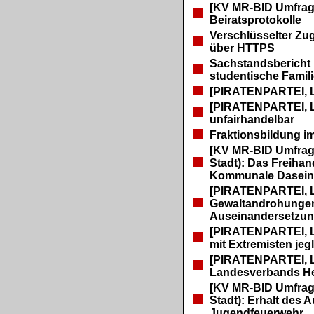
[KV MR-BID Umfrage
Beiratsprotokolle
Verschlüsselter Z
über HTTPS
Sachstandsbericht
studentische Famil
[PIRATENPARTEI, 
[PIRATENPARTEI, 
unfairhandelbar
Fraktionsbildung i
[KV MR-BID Umfrage
Stadt): Das Freiha
Kommunale Dasein
[PIRATENPARTEI, 
Gewaltandrohungen s
Auseinandersetzu
[PIRATENPARTEI, 
mit Extremisten jeg
[PIRATENPARTEI, 
Landesverbands Hess
[KV MR-BID Umfrage
Stadt): Erhalt des
Jugendfeuerwehr