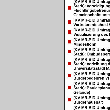
[KV MR-BID Umfrage
Stadt): Verteidigun
Flüchtlingsbetreuu
Gemeinschaftsunte
[KV MR-BID Umfrag
Vertreterentscheid
[KV MR-BID Umfrag
Visualisierung des
[KV MR-BID Umfrag
Mindestlohn
[KV MR-BID Umfrage
Stadt): Ombudsper
[KV MR-BID Umfrage
Stadt): Verleihung
Universitätsstadt 
[KV MR-BID Umfrag
Bürgerbegehren VI
[KV MR-BID Umfrage
Stadt): Bauleitplan
Gelände)
[KV MR-BID Umfrag
Bürgerhaushalt
[KV MR-BID Umfrag